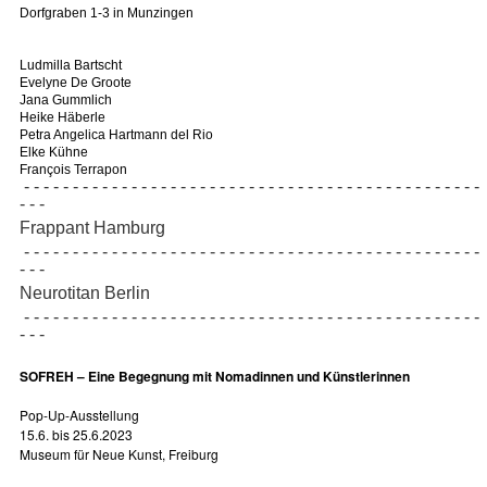
Dorfgraben 1-3 in Munzingen
Ludmilla Bartscht
Evelyne De Groote
Jana Gummlich
Heike Häberle
Petra Angelica Hartmann del Rio
Elke Kühne
François Terrapon
- - - - - - - - - - - - - - - - - - - - - - - - - - - - - - - - - - - - - - - - - - - - - - -
- - -
Frappant Hamburg
- - - - - - - - - - - - - - - - - - - - - - - - - - - - - - - - - - - - - - - - - - - - - - -
- - -
Neurotitan Berlin
- - - - - - - - - - - - - - - - - - - - - - - - - - - - - - - - - - - - - - - - - - - - - - -
- - -
SOFREH – Eine Begegnung mit Nomadinnen und Künstlerinnen
Pop-Up-Ausstellung
15.6. bis 25.6.2023
Museum für Neue Kunst, Freiburg