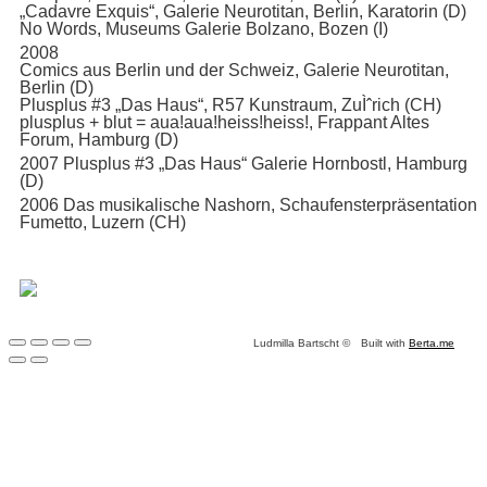
„Cadavre Exquis“, Galerie Neurotitan, Berlin, Karatorin (D)
No Words, Museums Galerie Bolzano, Bozen (I)
2008
Comics aus Berlin und der Schweiz, Galerie Neurotitan,
Berlin (D)
Plusplus #3 „Das Haus“, R57 Kunstraum, ZuÌˆrich (CH)
plusplus + blut = aua!aua!heiss!heiss!, Frappant Altes
Forum, Hamburg (D)
2007 Plusplus #3 „Das Haus“ Galerie Hornbostl, Hamburg
(D)
2006 Das musikalische Nashorn, Schaufensterpräsentation
Fumetto, Luzern (CH)
Ludmilla Bartscht ©
Built with
Berta.me