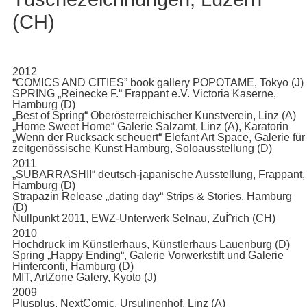
(CH)
2012
“COMICS AND CITIES” book gallery POPOTAME, Tokyo (J)
SPRING „Reinecke F.“ Frappant e.V. Victoria Kaserne,
Hamburg (D)
„Best of Spring“ Oberösterreichischer Kunstverein, Linz (A)
„Home Sweet Home“ Galerie Salzamt, Linz (A), Karatorin
„Wenn der Rucksack scheuert“ Elefant Art Space, Galerie für
zeitgenössische Kunst Hamburg, Soloausstellung (D)
2011
„SUBARRASHII“ deutsch-japanische Ausstellung, Frappant,
Hamburg (D)
Strapazin Release „dating day“ Strips & Stories, Hamburg
(D)
Nullpunkt 2011, EWZ-Unterwerk Selnau, ZuÌˆrich (CH)
2010
Hochdruck im Künstlerhaus, Künstlerhaus Lauenburg (D)
Spring „Happy Ending“, Galerie Vorwerkstift und Galerie
Hinterconti, Hamburg (D)
MIT, ArtZone Galery, Kyoto (J)
2009
Plusplus, NextComic, Ursulinenhof, Linz (A)