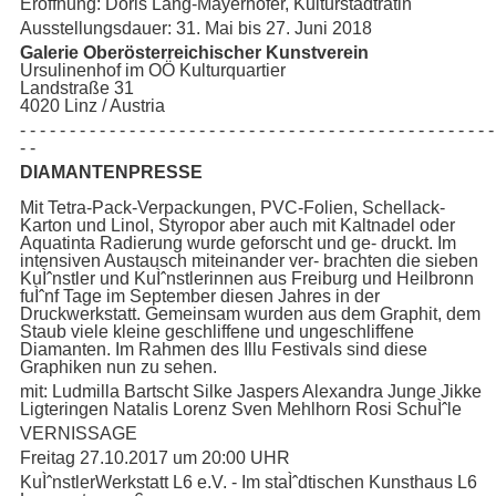
Eröffnung: Doris Lang-Mayerhofer, Kulturstadträtin
Ausstellungsdauer: 31. Mai bis 27. Juni 2018
Galerie Oberösterreichischer Kunstverein
Ursulinenhof im OÖ Kulturquartier
Landstraße 31
4020 Linz / Austria
- - - - - - - - - - - - - - - - - - - - - - - - - - - - - - - - - - - - - - - - - - - - - - - -
- -
DIAMANTENPRESSE
Mit Tetra-Pack-Verpackungen, PVC-Folien, Schellack-
Karton und Linol, Styropor aber auch mit Kaltnadel oder
Aquatinta Radierung wurde geforscht und ge- druckt. Im
intensiven Austausch miteinander ver- brachten die sieben
KuÌˆnstler und KuÌˆnstlerinnen aus Freiburg und Heilbronn
fuÌˆnf Tage im September diesen Jahres in der
Druckwerkstatt. Gemeinsam wurden aus dem Graphit, dem
Staub viele kleine geschliffene und ungeschliffene
Diamanten. Im Rahmen des Illu Festivals sind diese
Graphiken nun zu sehen.
mit: Ludmilla Bartscht Silke Jaspers Alexandra Junge Jikke
Ligteringen Natalis Lorenz Sven Mehlhorn Rosi SchuÌˆle
VERNISSAGE
Freitag 27.10.2017 um 20:00 UHR
KuÌˆnstlerWerkstatt L6 e.V. - Im staÌˆdtischen Kunsthaus L6