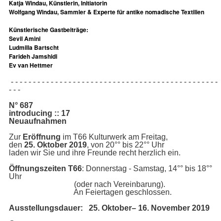
Katja Windau, Künstlerin, Initiatorin
Wolfgang Windau, Sammler & Experte für antike nomadische Textilien
Künstlerische Gastbeiträge:
Sevil Amini
Ludmilla Bartscht
Farideh Jamshidi
Ev van Hettmer
- - - - - - - - - - - - - - - - - - - - - - - - - - - - - - - - - - - - - - - - - - - - - - -
- - -
N° 687
introducing :: 17
Neuaufnahmen
Zur
Eröffnung
im T66 Kulturwerk am Freitag,
den
25
. Oktober 2019
,
von 20°° bis 22°° Uhr
laden wir Sie und ihre Freunde recht herzlich ein.
Öffnungszeiten T66
: Donnerstag - Samstag, 14°° bis 18°°
Uhr
(oder nach Vereinbarung).
An Feiertagen geschlossen.
Ausstellungsdauer: 25. Oktober– 16. November 2019