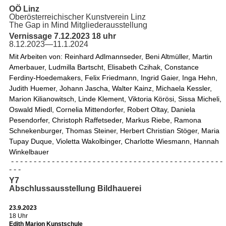
OÖ Linz
Oberösterreichischer Kunstverein Linz
The Gap in Mind Mitgliederausstellung
Vernissage 7.12.2023 18 uhr
8.12.2023—11.1.2024
Mit Arbeiten von: Reinhard Adlmannseder, Beni Altmüller, Martin 
Amerbauer, Ludmilla Bartscht, Elisabeth Czihak, Constance 
Ferdiny-Hoedemakers, Felix Friedmann, Ingrid Gaier, Inga Hehn, 
Judith Huemer, Johann Jascha, Walter Kainz, Michaela Kessler, 
Marion Kilianowitsch, Linde Klement, Viktoria Körösi, Sissa Micheli, 
Oswald Miedl, Cornelia Mittendorfer, Robert Oltay, Daniela 
Pesendorfer, Christoph Raffetseder, Markus Riebe, Ramona 
Schnekenburger, Thomas Steiner, Herbert Christian Stöger, Maria 
Tupay Duque, Violetta Wakolbinger, Charlotte Wiesmann, Hannah 
Winkelbauer
- - - - - - - - - - - - - - - - - - - - - - - - - - - - - - - - - - - - - - - - - - - - - - -
- - -
Y7
Abschlussausstellung Bildhauerei
23.9.2023
18 Uhr
Edith Marion Kunstschule