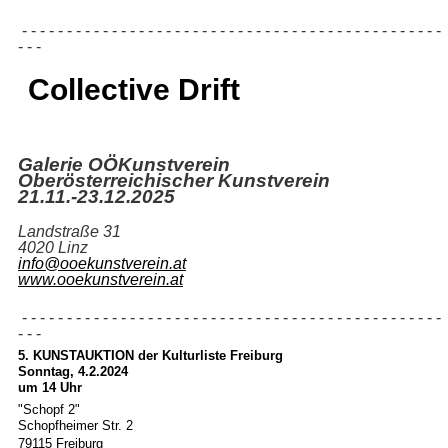
- - - - - - - - - - - - - - - - - - - - - - - - - - - - - - - - - - - - - - - - - - - - - - -
- - -
Collective Drift
Galerie OÖKunstverein
Oberösterreichischer Kunstverein
21.11.-23.12.2025
Landstraße 31
4020 Linz
info@ooekunstverein.at
www.ooekunstverein.at
- - - - - - - - - - - - - - - - - - - - - - - - - - - - - - - - - - - - - - - - - - - - - - -
- - -
5. KUNSTAUKTION der Kulturliste Freiburg
Sonntag, 4.2.2024
um 14 Uhr
"Schopf 2"
Schopfheimer Str. 2
79115 Freiburg